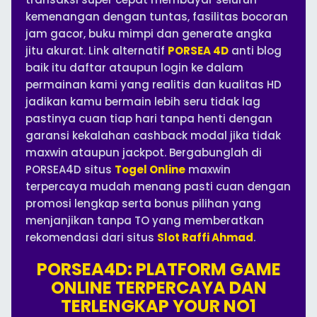
kemenangan dengan tuntas, fasilitas bocoran
jam gacor, buku mimpi dan generate angka
jitu akurat. Link alternatif
PORSEA 4D
anti blog
baik itu daftar ataupun login ke dalam
permainan kami yang realitis dan kualitas HD
jadikan kamu bermain lebih seru tidak lag
pastinya cuan tiap hari tanpa henti dengan
garansi kekalahan cashback modal jika tidak
maxwin ataupun jackpot. Bergabunglah di
PORSEA4D situs
Togel Online
maxwin
terpercaya mudah menang pasti cuan dengan
promosi lengkap serta bonus pilihan yang
menjanjikan tanpa TO yang memberatkan
rekomendasi dari situs
Slot Raffi Ahmad
.
PORSEA4D: PLATFORM GAME
ONLINE TERPERCAYA DAN
TERLENGKAP YOUR NO1