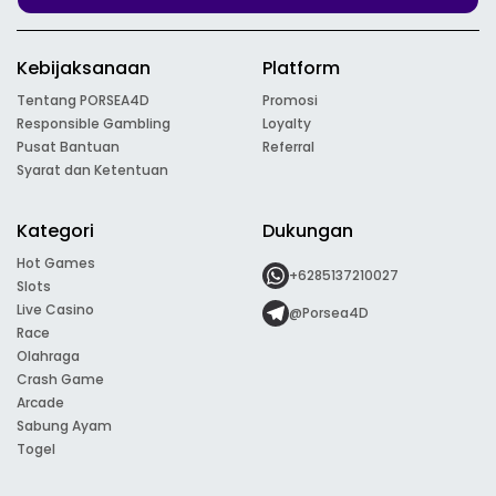
Kebijaksanaan
Platform
Tentang PORSEA4D
Promosi
Responsible Gambling
Loyalty
Pusat Bantuan
Referral
Syarat dan Ketentuan
Kategori
Dukungan
Hot Games
+6285137210027
Slots
Live Casino
@Porsea4D
Race
Olahraga
Crash Game
Arcade
Sabung Ayam
Togel