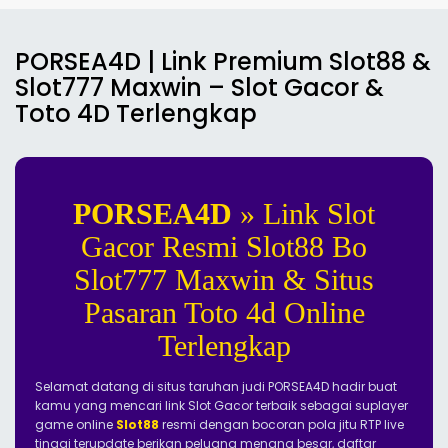
PORSEA4D | Link Premium Slot88 &
Slot777 Maxwin – Slot Gacor &
Toto 4D Terlengkap
PORSEA4D
» Link Slot
Gacor Resmi Slot88 Bo
Slot777 Maxwin & Situs
Pasaran Toto 4d Online
Terlengkap
Selamat datang di situs taruhan judi PORSEA4D hadir buat
kamu yang mencari link Slot Gacor terbaik sebagai suplayer
game online
Slot88
resmi dengan bocoran pola jitu RTP live
tinggi terupdate berikan peluang menang besar, daftar