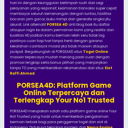
hari ini dengan keunggulan berlimpah ruah dari segi
pelayanan yang responsif, keamanan transaksi super cepat
membayar seluruh kemenangan dengan tuntas, fasilitas
bocoran jam gacor, buku mimpi dan generate angka jitu
akurat. Link alternatif
PORSEA 4D
anti blog baik itu daftar
ataupun login ke dalam permainan kami yang realitis dan
kualitas HD jadikan kamu bermain lebih seru tidak lag
pastinya cuan tiap hari tanpa henti dengan garansi
kekalahan cashback modal jika tidak maxwin ataupun
jackpot. Bergabunglah di PORSEA4D situs
Togel Online
maxwin terpercaya mudah menang pasti cuan dengan
promosi lengkap serta bonus pilihan yang menjanjikan
tanpa TO yang memberatkan rekomendasi dari situs
Slot
Raffi Ahmad
.
PORSEA4D: Platform Game
Online Terpercaya dan
Terlengkap Your No1 Trusted
PORSEA4D merupakan salah satu platform game online Your
No1 Trusted yang hadir untuk memberikan pengalaman
bermain terbaik bagi para penggemar togel dan slot di
Indonesia. Didukung teknologi modern dari
Nexus Engine
,