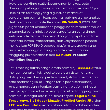
live draw real-time, statistik permainan lengkap, serta
dukungan pelanggan yang siap membantu selama 24 jam.
Fleksibilitas teknologi yang digunakan membuat
pengalaman bermain tetap optimal, baik melalui perangkat
desktop maupun mobile. Bersama
VINGAMING
, PORSEA4D
juga fokus pada kemudahan penggunaan melalui tampilan
antarmuka yang intuitif, proses pendaftaran yang simpel,
serta metode deposit dan penarikan yang cepat. Komitmen
terhadap inovasi, transparansi, dan kenyamanan pemain
menjadikan PORSEA4D sebagai platform terpercaya yang
terus berkembang, didukung pula oleh pemantauan
tanggung jawab bermain dari
GAMCARE
:
Problem
Gambling Support
.
Untuk meningkatkan pengalaman bermain,
PORSEA4D
terus
mengembangkan teknologi terbaru dan sistem analisis
data yang mendukung prediksi akurat, statistik permainan,
serta monitoring risiko. Dengan fokus pada keamanan,
kenyamanan, dan integritas permainan, platform ini juga
mengedepankan edukasi pengguna terkait tanggung jawab
bermain. Berbagai kata kunci terkait seperti
Togel Online
Terpercaya
,
Slot Gacor Maxwin
,
Prediksi Angka Jitu
, dan
RTP Live Terupdate
secara alami tertanam dalam konten,
sehingga memperkuat relevansi semantik di mata mesin