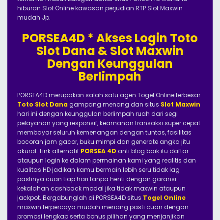
hiburan Slot Online kawasan perjudian RTP Slot Maxwin
mudah Jp.
PORSEA4D * Akses Login Toto
Slot Dana & Slot Maxwin
Dengan Keunggulan
Berlimpah
PORSEA4D merupakan salah satu agen Togel Online terbesar
Toto Slot Dana
gampang menang dan situs
Slot Maxwin
hari ini dengan keunggulan berlimpah ruah dari segi
pelayanan yang responsif, keamanan transaksi super cepat
membayar seluruh kemenangan dengan tuntas, fasilitas
bocoran jam gacor, buku mimpi dan generate angka jitu
akurat. Link alternatif
PORSEA 4D
anti blog baik itu daftar
ataupun login ke dalam permainan kami yang realitis dan
kualitas HD jadikan kamu bermain lebih seru tidak lag
pastinya cuan tiap hari tanpa henti dengan garansi
kekalahan cashback modal jika tidak maxwin ataupun
jackpot. Bergabunglah di PORSEA4D situs
Togel Online
maxwin terpercaya mudah menang pasti cuan dengan
promosi lengkap serta bonus pilihan yang menjanjikan