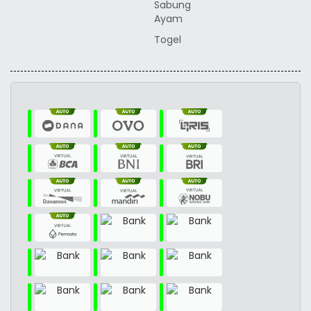
Sabung
Ayam
Togel