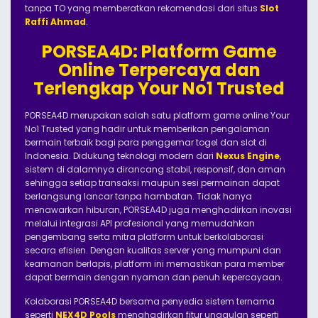
tanpa TO yang memberatkan rekomendasi dari situs
Slot
Raffi Ahmad
.
PORSEA4D: Platform Game
Online Terpercaya dan
Terlengkap Your No1 Trusted
PORSEA4D merupakan salah satu platform game online Your
No1 Trusted yang hadir untuk memberikan pengalaman
bermain terbaik bagi para penggemar togel dan slot di
Indonesia. Didukung teknologi modern dari
Nexus Engine
,
sistem di dalamnya dirancang stabil, responsif, dan aman
sehingga setiap transaksi maupun sesi permainan dapat
berlangsung lancar tanpa hambatan. Tidak hanya
menawarkan hiburan, PORSEA4D juga menghadirkan inovasi
melalui integrasi API profesional yang memudahkan
pengembang serta mitra platform untuk berkolaborasi
secara efisien. Dengan kualitas server yang mumpuni dan
keamanan berlapis, platform ini memastikan para member
dapat bermain dengan nyaman dan penuh kepercayaan.
Kolaborasi PORSEA4D bersama penyedia sistem ternama
seperti
NEX4D Pools
menghadirkan fitur unggulan seperti