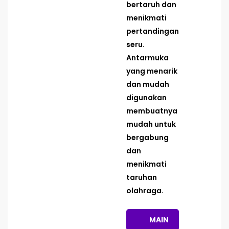
bertaruh dan
menikmati
pertandingan
seru.
Antarmuka
yang menarik
dan mudah
digunakan
membuatnya
mudah untuk
bergabung
dan
menikmati
taruhan
olahraga.
MAIN