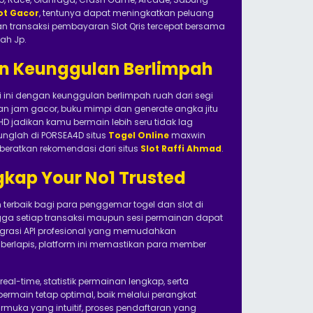
ot Gacor
, tentunya dapat meningkatkan peluang
n transaksi pembayaran Slot Qris tercepat bersama
ah Jp.
an Keunggulan Berlimpah
i ini dengan keunggulan berlimpah ruah dari segi
n jam gacor, buku mimpi dan generate angka jitu
HD jadikan kamu bermain lebih seru tidak lag
unglah di PORSEA4D situs
Togel Online
maxwin
eratkan rekomendasi dari situs
Slot Raffi Ahmad
.
kap Your No1 Trusted
erbaik bagi para penggemar togel dan slot di
ngga setiap transaksi maupun sesi permainan dapat
egrasi API profesional yang memudahkan
berlapis, platform ini memastikan para member
eal-time, statistik permainan lengkap, serta
main tetap optimal, baik melalui perangkat
uka yang intuitif, proses pendaftaran yang