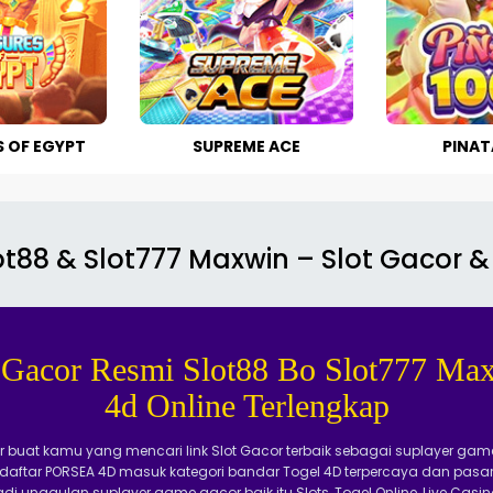
 OF EGYPT
SUPREME ACE
PINAT
ot88 & Slot777 Maxwin – Slot Gacor 
 Gacor Resmi Slot88 Bo Slot777 Max
4d Online Terlengkap
r buat kamu yang mencari link Slot Gacor terbaik sebagai suplayer gam
, daftar PORSEA 4D masuk kategori bandar Togel 4D terpercaya dan pasar
di unggulan suplayer game gacor baik itu Slots, Togel Online, Live Cas