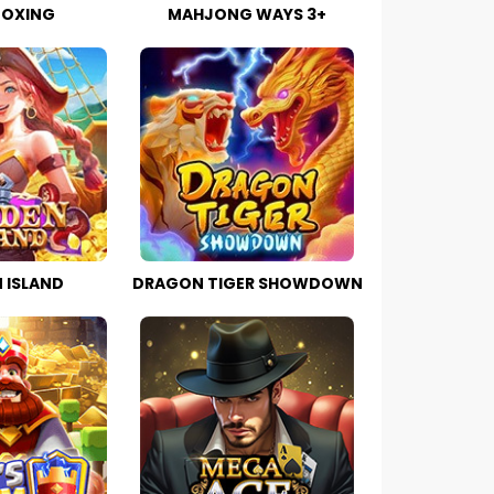
BOXING
MAHJONG WAYS 3+
 ISLAND
DRAGON TIGER SHOWDOWN