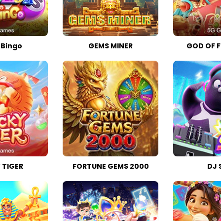
 Bingo
GEMS MINER
GOD OF F
 TIGER
FORTUNE GEMS 2000
DJ 