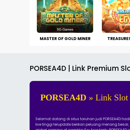
MASTER OF GOLD MINER
TREASURES
PORSEA4D | Link Premium Sl
PORSEA4D
» Link Slot
Selamat datang di situs taruhan judi PORSEA4D hadi
live tinggi terupdate berikan peluang menang besar
global gaming of gambler Se-Asia tentu PORSEA4D ja