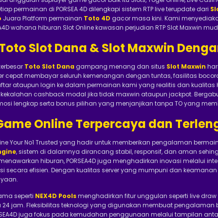
iap permainan di PORSEA 4D dilengkapi sistem RTP live terupdate dari
Sl
o
Juara Platform permainan
Toto 4D
gacor masa kini. Kami menyediaka
A4D wahana hiburan Slot Online kawasan perjudian RTP Slot Maxwin mud
 Toto Slot Dana & Slot Maxwin Deng
terbesar
Toto Slot Dana
gampang menang dan situs
Slot Maxwin
har
er cepat membayar seluruh kemenangan dengan tuntas, fasilitas bocora
daftar ataupun login ke dalam permainan kami yang realitis dan kualitas 
i kekalahan cashback modal jika tidak maxwin ataupun jackpot. Bergab
si lengkap serta bonus pilihan yang menjanjikan tanpa TO yang memb
Game Online Terpercaya dan Terleng
ne Your No1 Trusted yang hadir untuk memberikan pengalaman bermain t
ngine
, sistem di dalamnya dirancang stabil, responsif, dan aman sehi
menawarkan hiburan, PORSEA4D juga menghadirkan inovasi melalui int
si secara efisien. Dengan kualitas server yang mumpuni dan keamanan 
ayaan.
ama seperti
NEX4D Pools
menghadirkan fitur unggulan seperti live draw r
jam. Fleksibilitas teknologi yang digunakan membuat pengalaman ber
RSEA4D juga fokus pada kemudahan penggunaan melalui tampilan antarm