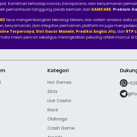
cepat. Komitmen terhadap inovasi, transparansi, dan kenyamanan pema
 oleh pemantauan tanggung jawab bermain dari
GAMCARE
:
Problem Ga
4D
terus mengembangkan teknologi terbaru dan sistem analisis data yan
nan, kenyamanan, dan integritas permainan, platform ini juga mengede
nline Terpercaya
,
Slot Gacor Maxwin
,
Prediksi Angka Jitu
, dan
RTP 
ata mesin pencari sekaligus meningkatkan peluang artikel muncul di berb
rm
Kategori
Dukun
i
Hot Games
+62
Slots
@Po
l
Live Casino
Race
Olahraga
Crash Game