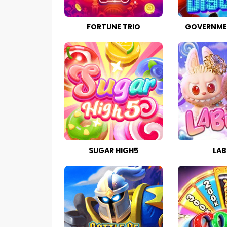
FORTUNE TRIO
GOVERNMEN
SUGAR HIGH5
LAB