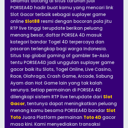
Selamat datang di situs taruhan judi
PORSEA4D hadir buat kamu yang mencari link
Slot Gacor terbaik sebagai suplayer game
online
Slot88
resmi dengan bocoran pola jitu
RTP live tinggi terupdate berikan peluang
menang besar, daftar PORSEA 4D masuk
kategori bandar Togel 4D terpercaya dan
pasaran terlengkap bagi warga Indonesia.
Situs top global gaming of gambler Se-Asia
tentu PORSEA4D jadi unggulan suplayer game
gacor baik itu Slots, Togel Online, Live Casino,
Race, Olahraga, Crash Game, Arcade, Sabung
Ayam dan Hot Game lain yang tak kalah
serunya. Setiap permainan di PORSEA 4D
dilengkapi sistem RTP live terupdate dari
Slot
Gacor
, tentunya dapat meningkatkan peluang
menang kamu besama PORSEA4D bandar
Slot
Toto
Juara Platform permainan
Toto 4D
gacor
masa kini. Kami menyediakan transaksi