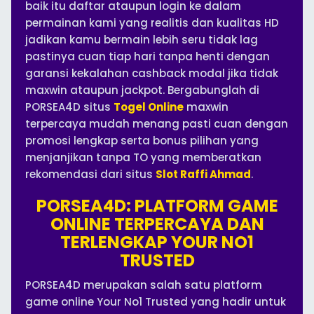
baik itu daftar ataupun login ke dalam
permainan kami yang realitis dan kualitas HD
jadikan kamu bermain lebih seru tidak lag
pastinya cuan tiap hari tanpa henti dengan
garansi kekalahan cashback modal jika tidak
maxwin ataupun jackpot. Bergabunglah di
PORSEA4D situs
Togel Online
maxwin
terpercaya mudah menang pasti cuan dengan
promosi lengkap serta bonus pilihan yang
menjanjikan tanpa TO yang memberatkan
rekomendasi dari situs
Slot Raffi Ahmad
.
PORSEA4D: PLATFORM GAME
ONLINE TERPERCAYA DAN
TERLENGKAP YOUR NO1
TRUSTED
PORSEA4D merupakan salah satu platform
game online Your No1 Trusted yang hadir untuk