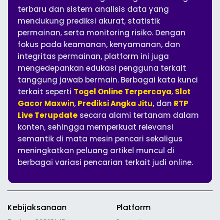
terbaru dan sistem analisis data yang
mendukung prediksi akurat, statistik
permainan, serta monitoring risiko. Dengan
fokus pada keamanan, kenyamanan, dan
integritas permainan, platform ini juga
mengedepankan edukasi pengguna terkait
tanggung jawab bermain. Berbagai kata kunci
terkait seperti
Togel Online Terpercaya
,
Slot
Gacor Maxwin
,
Prediksi Angka Jitu
, dan
RTP
Live Terupdate
secara alami tertanam dalam
konten, sehingga memperkuat relevansi
semantik di mata mesin pencari sekaligus
meningkatkan peluang artikel muncul di
berbagai variasi pencarian terkait judi online.
Kebijaksanaan
Platform