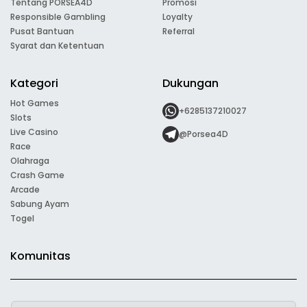
Tentang PORSEA4D
Promosi
Responsible Gambling
Loyalty
Pusat Bantuan
Referral
Syarat dan Ketentuan
Kategori
Dukungan
Hot Games
+6285137210027
Slots
Live Casino
@Porsea4D
Race
Olahraga
Crash Game
Arcade
Sabung Ayam
Togel
Komunitas