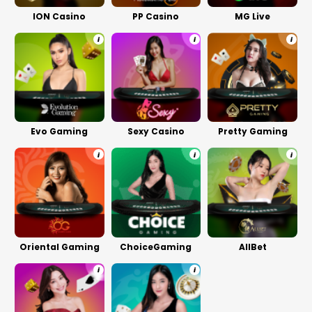
ION Casino
PP Casino
MG Live
i
i
i
Evo Gaming
Sexy Casino
Pretty Gaming
i
i
i
Oriental Gaming
ChoiceGaming
AllBet
i
i