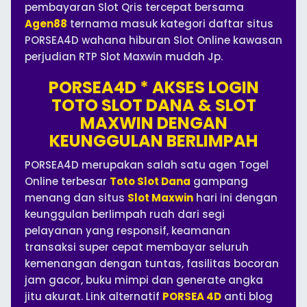
pembayaran Slot Qris tercepat bersama
Agen88
ternama masuk kategori daftar situs
PORSEA4D wahana hiburan Slot Online kawasan
perjudian RTP Slot Maxwin mudah Jp.
PORSEA4D * AKSES LOGIN
TOTO SLOT DANA & SLOT
MAXWIN DENGAN
KEUNGGULAN BERLIMPAH
PORSEA4D merupakan salah satu agen Togel
Online terbesar
Toto Slot Dana
gampang
menang dan situs
Slot Maxwin
hari ini dengan
keunggulan berlimpah ruah dari segi
pelayanan yang responsif, keamanan
transaksi super cepat membayar seluruh
kemenangan dengan tuntas, fasilitas bocoran
jam gacor, buku mimpi dan generate angka
jitu akurat. Link alternatif
PORSEA 4D
anti blog