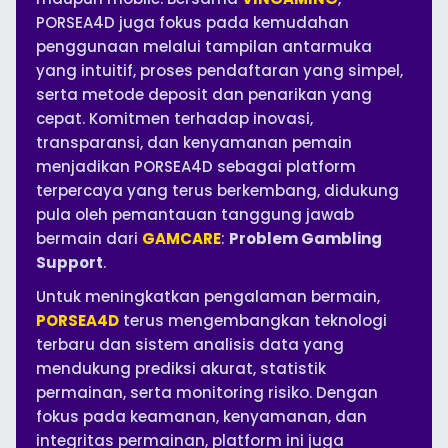
PORSEA4D juga fokus pada kemudahan
penggunaan melalui tampilan antarmuka
yang intuitif, proses pendaftaran yang simpel,
serta metode deposit dan penarikan yang
cepat. Komitmen terhadap inovasi,
transparansi, dan kenyamanan pemain
menjadikan PORSEA4D sebagai platform
terpercaya yang terus berkembang, didukung
pula oleh pemantauan tanggung jawab
bermain dari
GAMCARE
:
Problem Gambling
Support
.
Untuk meningkatkan pengalaman bermain,
PORSEA4D
terus mengembangkan teknologi
terbaru dan sistem analisis data yang
mendukung prediksi akurat, statistik
permainan, serta monitoring risiko. Dengan
fokus pada keamanan, kenyamanan, dan
integritas permainan, platform ini juga