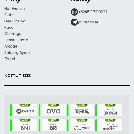
Hot Games
+6285137210027
Slots
Live Casino
@Porsea4D
Race
Olahraga
Crash Game
Arcade
Sabung Ayam
Togel
Komunitas