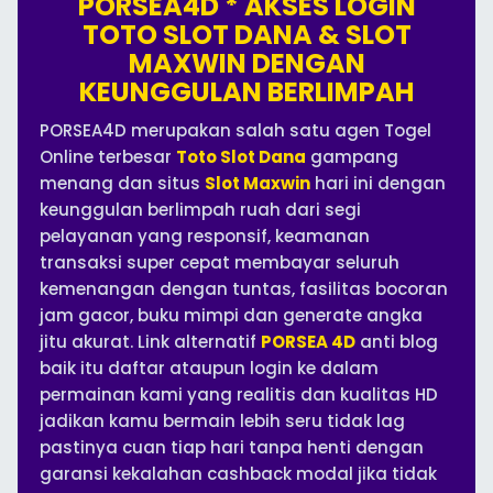
PORSEA4D * AKSES LOGIN
TOTO SLOT DANA & SLOT
MAXWIN DENGAN
KEUNGGULAN BERLIMPAH
PORSEA4D merupakan salah satu agen Togel
Online terbesar
Toto Slot Dana
gampang
menang dan situs
Slot Maxwin
hari ini dengan
keunggulan berlimpah ruah dari segi
pelayanan yang responsif, keamanan
transaksi super cepat membayar seluruh
kemenangan dengan tuntas, fasilitas bocoran
jam gacor, buku mimpi dan generate angka
jitu akurat. Link alternatif
PORSEA 4D
anti blog
baik itu daftar ataupun login ke dalam
permainan kami yang realitis dan kualitas HD
jadikan kamu bermain lebih seru tidak lag
pastinya cuan tiap hari tanpa henti dengan
garansi kekalahan cashback modal jika tidak