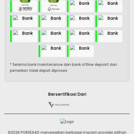
* Selama bank maintenance dan bank offline deposit dan
penarikan tidak dapat diproses
Bersertifikasi Dari
©2026 PORSEA4D menawarkan berbagai macam provider pilihan