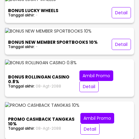
BONUS LUCKY WHEELS
Detail
Tanggal akhir:
-
BONUS NEW MEMBER SPORTBOOKS 10%
Detail
Tanggal akhir:
-
Ambil Promo
BONUS ROLLINGAN CASINO
0.8%
Tanggal akhir:
08-Agt-2088
Detail
Ambil Promo
PROMO CASHBACK TANGKAS
10%
Tanggal akhir:
08-Agt-2088
Detail