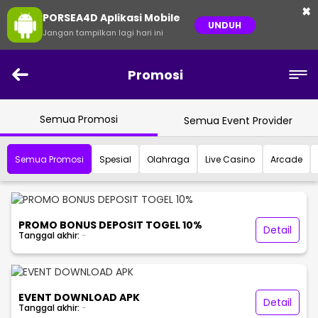
×
PORSEA4D Aplikasi Mobile
UNDUH
Jangan tampilkan lagi hari ini
Promosi
Semua Promosi
Semua Event Provider
Semua Promosi
Spesial
Olahraga
Live Casino
Arcade
PROMO BONUS DEPOSIT TOGEL 10%
Detail
Tanggal akhir:
-
EVENT DOWNLOAD APK
Detail
Tanggal akhir:
-