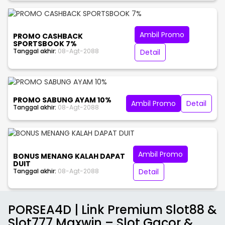
Ambil Promo
PROMO CASHBACK
SPORTSBOOK 7%
Tanggal akhir:
08-Agt-2088
Detail
PROMO SABUNG AYAM 10%
Ambil Promo
Detail
Tanggal akhir:
08-Agt-2088
Ambil Promo
BONUS MENANG KALAH DAPAT
DUIT
Tanggal akhir:
08-Agt-2088
Detail
PORSEA4D | Link Premium Slot88 &
Slot777 Maxwin – Slot Gacor &