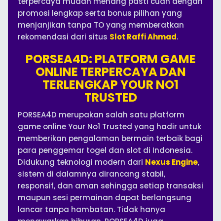
terpercaya mudah menang pasti cuan dengan
promosi lengkap serta bonus pilihan yang
menjanjikan tanpa TO yang memberatkan
rekomendasi dari situs
Slot Raffi Ahmad
.
PORSEA4D: PLATFORM GAME
ONLINE TERPERCAYA DAN
TERLENGKAP YOUR NO1
TRUSTED
PORSEA4D merupakan salah satu platform
game online Your No1 Trusted yang hadir untuk
memberikan pengalaman bermain terbaik bagi
para penggemar togel dan slot di Indonesia.
Didukung teknologi modern dari
Nexus Engine
,
sistem di dalamnya dirancang stabil,
responsif, dan aman sehingga setiap transaksi
maupun sesi permainan dapat berlangsung
lancar tanpa hambatan. Tidak hanya