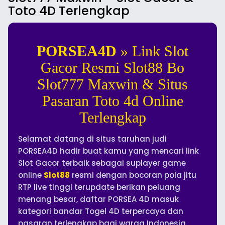
Toto 4D Terlengkap
PORSEA4D
» Link Slot
Gacor Resmi Slot88 Bo
Slot777 Maxwin & Situs
Pasaran Toto 4d Online
Terlengkap
Selamat datang di situs taruhan judi
PORSEA4D hadir buat kamu yang mencari link
Slot Gacor terbaik sebagai suplayer game
online
Slot88
resmi dengan bocoran pola jitu
RTP live tinggi terupdate berikan peluang
menang besar, daftar PORSEA 4D masuk
kategori bandar Togel 4D terpercaya dan
pasaran terlengkap bagi warga Indonesia.