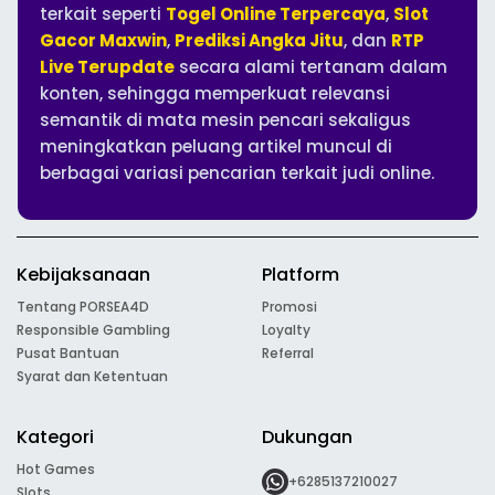
terkait seperti
Togel Online Terpercaya
,
Slot
Gacor Maxwin
,
Prediksi Angka Jitu
, dan
RTP
Live Terupdate
secara alami tertanam dalam
konten, sehingga memperkuat relevansi
semantik di mata mesin pencari sekaligus
meningkatkan peluang artikel muncul di
berbagai variasi pencarian terkait judi online.
Kebijaksanaan
Platform
Tentang PORSEA4D
Promosi
Responsible Gambling
Loyalty
Pusat Bantuan
Referral
Syarat dan Ketentuan
Kategori
Dukungan
Hot Games
+6285137210027
Slots