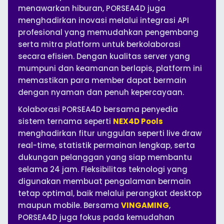
menawarkan hiburan, PORSEA4D juga
menghadirkan inovasi melalui integrasi API
profesional yang memudahkan pengembang
serta mitra platform untuk berkolaborasi
secara efisien. Dengan kualitas server yang
mumpuni dan keamanan berlapis, platform ini
memastikan para member dapat bermain
dengan nyaman dan penuh kepercayaan.
Kolaborasi PORSEA4D bersama penyedia
sistem ternama seperti
NEX4D Pools
menghadirkan fitur unggulan seperti live draw
real-time, statistik permainan lengkap, serta
dukungan pelanggan yang siap membantu
selama 24 jam. Fleksibilitas teknologi yang
digunakan membuat pengalaman bermain
tetap optimal, baik melalui perangkat desktop
maupun mobile. Bersama
VINGAMING
,
PORSEA4D juga fokus pada kemudahan