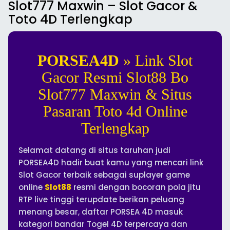
Slot777 Maxwin – Slot Gacor &
Toto 4D Terlengkap
PORSEA4D
» Link Slot
Gacor Resmi Slot88 Bo
Slot777 Maxwin & Situs
Pasaran Toto 4d Online
Terlengkap
Selamat datang di situs taruhan judi
PORSEA4D hadir buat kamu yang mencari link
Slot Gacor terbaik sebagai suplayer game
online
Slot88
resmi dengan bocoran pola jitu
RTP live tinggi terupdate berikan peluang
menang besar, daftar PORSEA 4D masuk
kategori bandar Togel 4D terpercaya dan