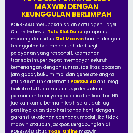
MAXWIN DENGAN
KEUNGGULAN BERLIMPAH
PORSEA4D merupakan salah satu agen Togel
Online terbesar
Toto Slot Dana
gampang
menang dan situs
Slot Maxwin
hari ini dengan
keunggulan berlimpah ruah dari segi
pelayanan yang responsif, keamanan
transaksi super cepat membayar seluruh
kemenangan dengan tuntas, fasilitas bocoran
jam gacor, buku mimpi dan generate angka
jitu akurat. Link alternatif
PORSEA 4D
anti blog
baik itu daftar ataupun login ke dalam
permainan kami yang realitis dan kualitas HD
jadikan kamu bermain lebih seru tidak lag
pastinya cuan tiap hari tanpa henti dengan
garansi kekalahan cashback modal jika tidak
maxwin ataupun jackpot. Bergabunglah di
PORSEA4D situs
Togel Online
maxwin