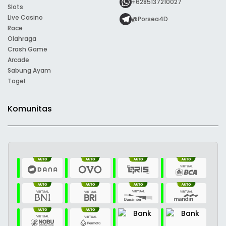
+6285137210027
Slots
Live Casino
@Porsea4D
Race
Olahraga
Crash Game
Arcade
Sabung Ayam
Togel
Komunitas