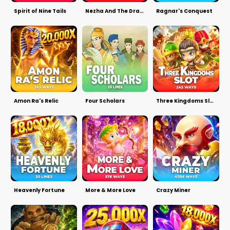
Spirit of Nine Tails
Nezha And The Dragon Emperor
Ragnar's Conquest
Amon Ra's Relic
Four Scholars
Three Kingdoms Slot
Heavenly Fortune
More & More Love
Crazy Miner