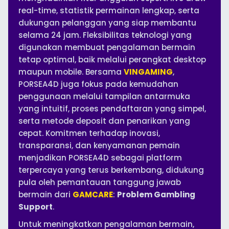
real-time, statistik permainan lengkap, serta
dukungan pelanggan yang siap membantu
selama 24 jam. Fleksibilitas teknologi yang
digunakan membuat pengalaman bermain
tetap optimal, baik melalui perangkat desktop
maupun mobile. Bersama
VINGAMING
,
PORSEA4D juga fokus pada kemudahan
penggunaan melalui tampilan antarmuka
yang intuitif, proses pendaftaran yang simpel,
serta metode deposit dan penarikan yang
cepat. Komitmen terhadap inovasi,
transparansi, dan kenyamanan pemain
menjadikan PORSEA4D sebagai platform
terpercaya yang terus berkembang, didukung
pula oleh pemantauan tanggung jawab
bermain dari
GAMCARE
:
Problem Gambling
Support
.
Untuk meningkatkan pengalaman bermain,