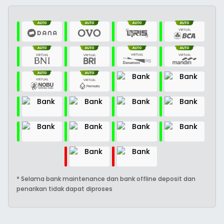
* Selama bank maintenance dan bank offline deposit dan
penarikan tidak dapat diproses