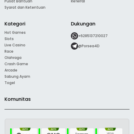
Pusat Bantuan
Referral
Syarat dan Ketentuan
Kategori
Dukungan
Hot Games
+6285137210027
Slots
Live Casino
@Porsea4D
Race
Olahraga
Crash Game
Arcade
Sabung Ayam
Togel
Komunitas