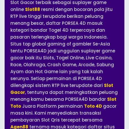
Slot Gacor terbaik sebagai suplayer game
online
Slot88
resmi dengan bocoran pola jitu
RTP live tinggi terupdate berikan peluang
menang besar, daftar PORSEA 4D masuk
kategori bandar Togel 4D terpercaya dan
pasaran terlengkap bagi warga Indonesia.
Situs top global gaming of gambler Se-Asia
tentu PORSEA4D jadi unggulan suplayer game
gacor baik itu Slots, Togel Online, Live Casino,
Race, Olahraga, Crash Game, Arcade, Sabung
Ayam dan Hot Game lain yang tak kalah
serunya. Setiap permainan di PORSEA 4D
dilengkapi sistem RTP live terupdate dari
Slot
Gacor
, tentunya dapat meningkatkan peluang
menang kamu besama PORSEA4D bandar
Slot
Toto
Juara Platform permainan
Toto 4D
gacor
masa kini. Kami menyediakan transaksi
pembayaran Slot Qris tercepat bersama
Agen88
ternama masuk kategori daftar situs