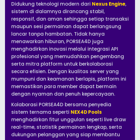
Didukung teknologi modern dari
Nexus Engine
,
sistem di dalamnya dirancang stabil,
responsif, dan aman sehingga setiap transaksi
maupun sesi permainan dapat berlangsung
lancar tanpa hambatan. Tidak hanya
menawarkan hiburan, PORSEA4D juga
menghadirkan inovasi melalui integrasi API
profesional yang memudahkan pengembang
serta mitra platform untuk berkolaborasi
secara efisien. Dengan kualitas server yang
mumpuni dan keamanan berlapis, platform ini
memastikan para member dapat bermain
dengan nyaman dan penuh kepercayaan.
Kolaborasi PORSEA4D bersama penyedia
sistem ternama seperti
NEX4D Pools
menghadirkan fitur unggulan seperti live draw
real-time, statistik permainan lengkap, serta
dukungan pelanggan yang siap membantu