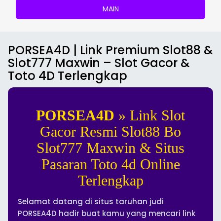
MAIN
PORSEA4D | Link Premium Slot88 &
Slot777 Maxwin – Slot Gacor &
Toto 4D Terlengkap
PORSEA4D
» Link Slot
Gacor Resmi Slot88 Bo
Slot777 Maxwin & Situs
Pasaran Toto 4d Online
Terlengkap
Selamat datang di situs taruhan judi
PORSEA4D hadir buat kamu yang mencari link